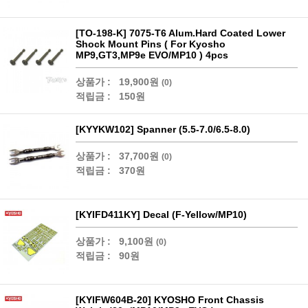
[TO-198-K] 7075-T6 Alum.Hard Coated Lower
Shock Mount Pins ( For Kyosho
MP9,GT3,MP9e EVO/MP10 ) 4pcs
상품가 :
19,900원
(0)
적립금 :
150원
[KYYKW102] Spanner (5.5-7.0/6.5-8.0)
상품가 :
37,700원
(0)
적립금 :
370원
[KYIFD411KY] Decal (F-Yellow/MP10)
상품가 :
9,100원
(0)
적립금 :
90원
[KYIFW604B-20] KYOSHO Front Chassis