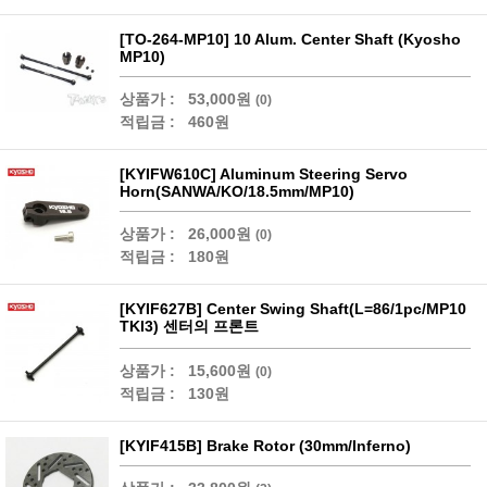
[TO-264-MP10] 10 Alum. Center Shaft (Kyosho
MP10)
상품가 :
53,000원
(0)
적립금 :
460원
[KYIFW610C] Aluminum Steering Servo
Horn(SANWA/KO/18.5mm/MP10)
상품가 :
26,000원
(0)
적립금 :
180원
[KYIF627B] Center Swing Shaft(L=86/1pc/MP10
TKI3) 센터의 프론트
상품가 :
15,600원
(0)
적립금 :
130원
[KYIF415B] Brake Rotor (30mm/Inferno)