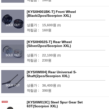
적립금 :
160원
[KYSXH001BK-T] Front Wheel
(Black/2pcs/Scorpion XXL)
상품가 :
15,600원
(0)
적립금 :
160원
[KYSXH002S-T] Rear Wheel
(Silver/2pcs/Scorpion XXL)
상품가 :
22,100원
(0)
적립금 :
230원
[KYSXW004] Rear Universal S-
Shaft(2pcs/Scorpion XXL)
상품가 :
36,400원
(0)
적립금 :
390원
[KYSXW013C] Steel Spur Gear Set
63T(Scorpion XXL)