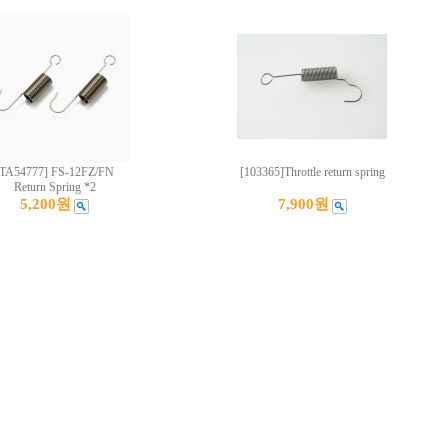
[TA54777] FS-12FZ/FN
[103365]Throttle return spring
Return Spring *2
5,200원
7,900원