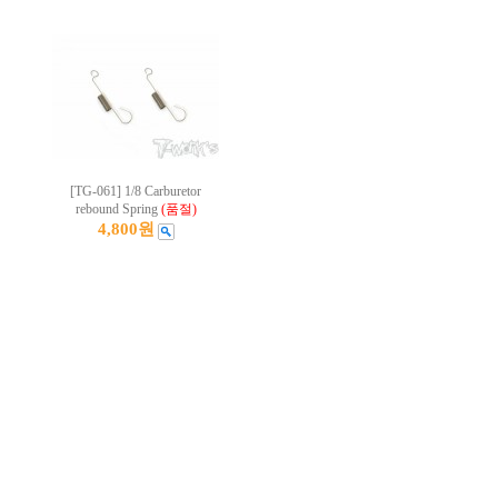
[TG-061] 1/8 Carburetor
rebound Spring
(품절)
4,800원