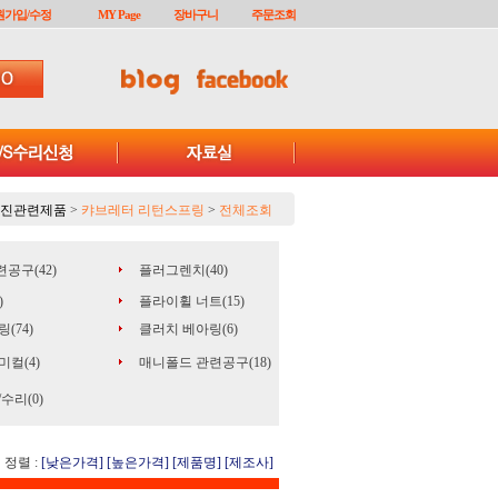
원가입/수정
MY Page
장바구니
주문조회
진관련제품
>
캬브레터 리턴스프링
>
전체조회
공구(42)
플러그렌치(40)
)
플라이휠 너트(15)
(74)
클러치 베아링(6)
컬(4)
매니폴드 관련공구(18)
수리(0)
정렬 :
[낮은가격]
[높은가격]
[제품명]
[제조사]