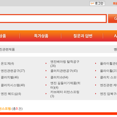
회
진관련제품
엔
엔진베아링 탈착공구
온도계(4)
플라이휠관련
(26)
엔진관련공구(27)
클러치관련공구(45)
플라이휠(21
클러치벨(46)
클러치슈(64)
클러치 스프링
엔진 길들이기제품(히
클러치시스템(40)
엔진관련 케미
터)(4)
캬브레터 리턴스프링
엔진 헤드심(4)
엔진 압복구/
(3)
턴스프링
(총
3
건)