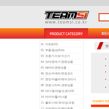
01. 키트(KIT)
엔
02. 부품/옵션(Part)
03. 조종기/서보/수신기
04. 모터/변속기/관련상품
05. 배터리/관련상품
06. 전선/커넥터/연장코드
07. 엔진/머플러/에어크리너
08. 연료/스타터 관련상품
09. 바디/윙/데칼/도료/LED
10. 타이어/휠/이너폼
캬브레터 리
11. 볼트/너트/와샤/심/오링
12. 오일/테이프/케미컬류