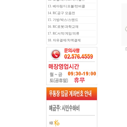
13. 베아링/디프볼/턴버클
14. RC공구 모음전
15. 가방/박스/스탠드
16. RC로봇/과학교재
17. RC서적/게임/의류
18. 자유결제/차액결제