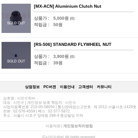
[MX-ACN] Aluminium Clutch Nut
상품가 :
5,000원
(0)
적립금 :
50원
[RS-506] STANDARD FLYWHEEL NUT
상품가 :
3,900원
(0)
적립금 :
39원
상점정보
PC버젼
이용안내
고객센터
커뮤니티
상호명 : 시민수하비
대표 : 시민수 | 개인정보 보호 책임자 : 시민수
사업자등록번호 :210-05-58050 | 통신판매업신고번호 : 제 2012-서울서초-1429호
전화 : 02-576-4559 | 팩스 : 02-577-5872
주소 : 서울시 서초구 양재동 288-4 종성빌딩 지하
이용약관
|
개인정보처리방침
ⓒ시민수하비 All rights reserved.