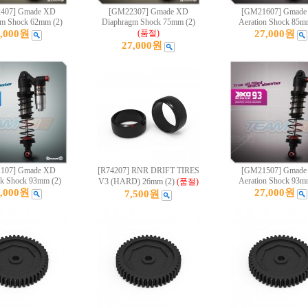
407] Gmade XD
[GM22307] Gmade XD
[GM21607] Gmade
m Shock 62mm (2)
Diaphragm Shock 75mm (2)
Aeration Shock 85m
7,000원
(품절)
27,000원
27,000원
107] Gmade XD
[R74207] RNR DRIFT TIRES
[GM21507] Gmade
ck Shock 93mm (2)
Aeration Shock 93m
V3 (HARD) 26mm (2)
(품절)
8,000원
27,000원
7,500원