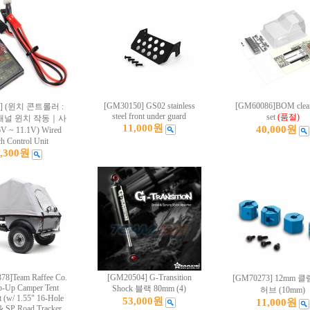
[GM30150] GS02 stainless
[GM60086]BOM clear
89] (윈치 콘트롤러 :
steel front under guard
set
(품절)
채널 윈치 작동｜사
11,000원
40,000원
 ~ 11.1V) Wired
h Control Unit
4,300원
78]Team Raffee Co.
[GM20504] G-Transition
[GM70273] 12mm 
p-Up Camper Tent
Shock 블랙 80mm (4)
허브 (10mm)
it (w/ 1.55" 16-Hole
53,000원
11,000원
 & SP Road Tracker