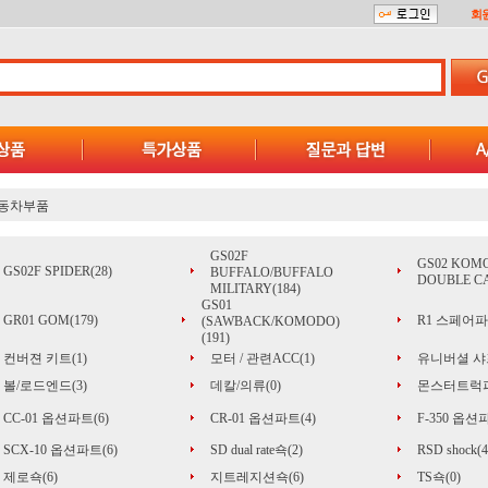
회
동차부품
GS02F
GS02 KOM
GS02F SPIDER(28)
BUFFALO/BUFFALO
DOUBLE CA
MILITARY(184)
GS01
GR01 GOM(179)
R1 스페어파트
(SAWBACK/KOMODO)
(191)
컨버젼 키트(1)
모터 / 관련ACC(1)
유니버셜 샤프
볼/로드엔드(3)
데칼/의류(0)
몬스터트럭파
CC-01 옵션파트(6)
CR-01 옵션파트(4)
F-350 옵션
SCX-10 옵션파트(6)
SD dual rate쇽(2)
RSD shock(4
제로쇽(6)
지트레지션쇽(6)
TS쇽(0)