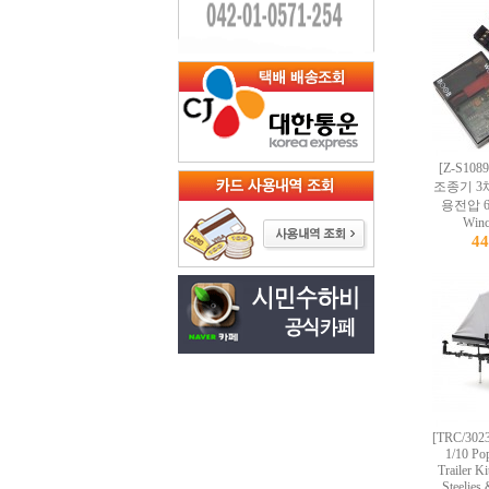
[Z-S10
조종기 3
용전압 6V
Winc
4
[TRC/3023
1/10 Po
Trailer K
Steelies