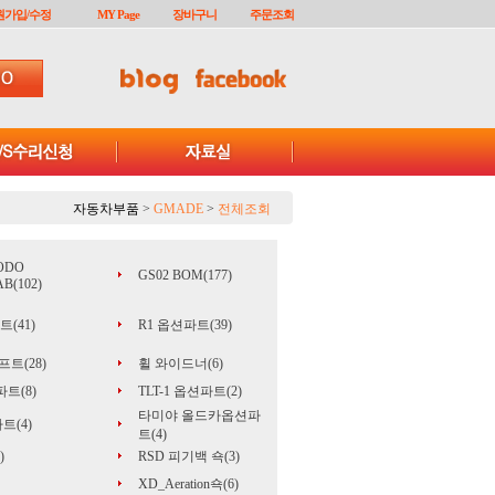
원가입/수정
MY Page
장바구니
주문조회
자동차부품
>
GMADE
>
전체조회
ODO
GS02 BOM(177)
B(102)
(41)
R1 옵션파트(39)
트(28)
휠 와이드너(6)
트(8)
TLT-1 옵션파트(2)
타미야 올드카옵션파
파트(4)
트(4)
)
RSD 피기백 쇽(3)
XD_Aeration쇽(6)