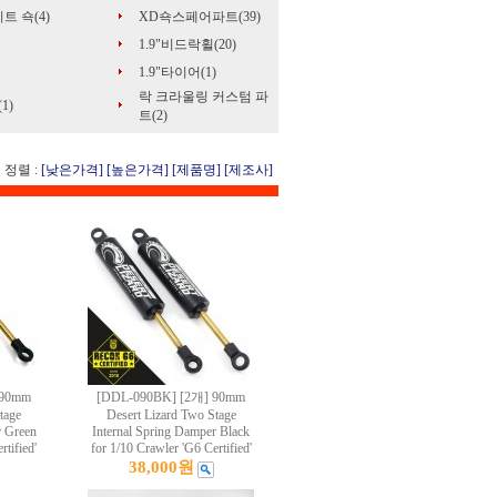
트 쇽(4)
XD쇽스페어파트(39)
1.9"비드락휠(20)
1.9"타이어(1)
락 크라울링 커스텀 파
1)
트(2)
정렬 :
[낮은가격]
[높은가격]
[제품명]
[제조사]
 90mm
[DDL-090BK] [2개] 90mm
tage
Desert Lizard Two Stage
r Green
Internal Spring Damper Black
rtified'
for 1/10 Crawler 'G6 Certified'
38,000원