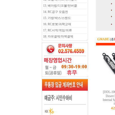
13. 베아링/디프볼/턴버클
14. RC공구 모음전
15. 가방/박스/스탠드
16. RC로봇/과학교재
17. RC서적/게임/의류
18. 자유결제/차액결제
GMADE
(총
[DDL-10
Desert 
Internal 
f
4