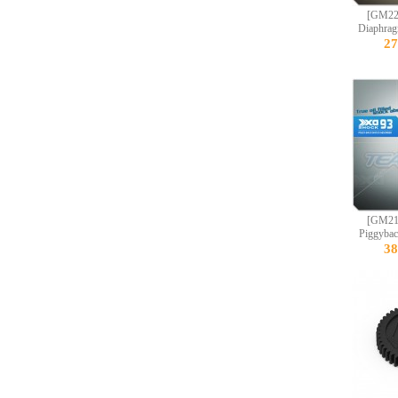
[GM22
Diaphrag
2
[GM21
Piggyba
3