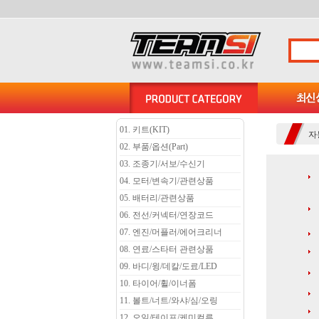
01. 키트(KIT)
자
02. 부품/옵션(Part)
03. 조종기/서보/수신기
04. 모터/변속기/관련상품
05. 배터리/관련상품
06. 전선/커넥터/연장코드
07. 엔진/머플러/에어크리너
08. 연료/스타터 관련상품
09. 바디/윙/데칼/도료/LED
10. 타이어/휠/이너폼
11. 볼트/너트/와샤/심/오링
12. 오일/테이프/케미컬류