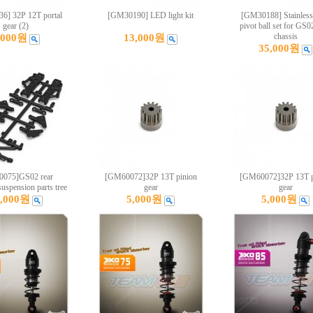
6] 32P 12T portal
[GM30190] LED light kit
[GM30188] Stainless 
gear (2)
pivot ball set for GS
chassis
,000원
13,000원
35,000원
075]GS02 rear
[GM60072]32P 13T pinion
[GM60072]32P 13T p
suspension parts tree
gear
gear
5,000원
5,000원
5,000원