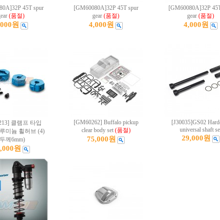
0A]32P 45T spur
[GM60080A]32P 45T spur
[GM60080A]32P 45T
ear
(품절)
gear
(품절)
gear
(품절)
,000원
4,000원
4,000원
[GM60262] Buffalo pickup
[J30035]GS02 Hard
213] 클램프 타입
universal shaft se
clear body set
(품절)
알루미늄 휠허브 (4)
29,000원
75,000원
(두께6mm)
1,000원