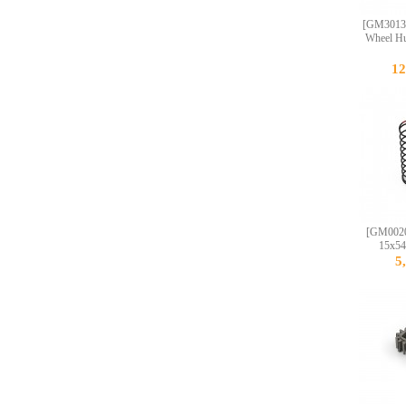
[GM3013
Wheel Hu
1
[GM0020
15x54
5