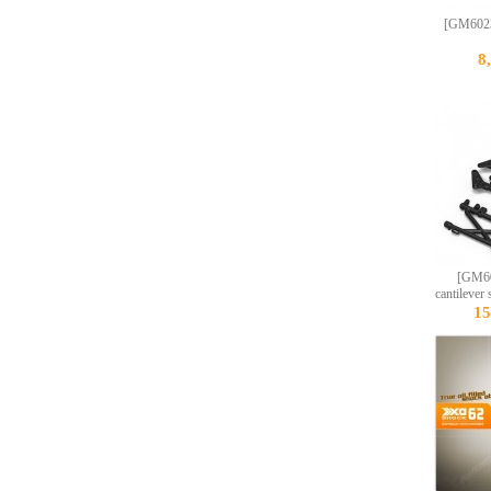
[GM6023
8
[GM60
cantilever 
1