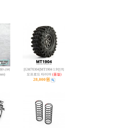
화 유니버
[GM70304]MT1904 1.9인치
mm)
오프로드 타이어
(품절)
28,000원