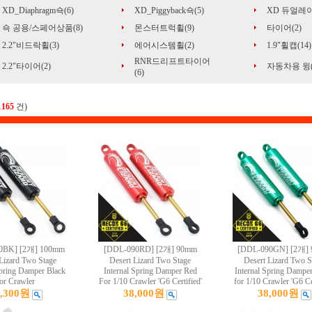
XD_Diaphragm쇽(6)
XD_Piggyback쇽(5)
XD 듀얼레이
쇽 공용/스페어상품(8)
몬스터트럭휠(9)
타이어(2)
2.2"비드락휠(3)
에어시스템휠(2)
1.9"휠캡(14)
RNR드리프트타이어
2.2"타이어(2)
자동차용 윙(
(6)
1165
건)
0BK] [2개] 100mm
[DDL-090RD] [2개] 90mm
[DDL-090GN] [2개]
Lizard Two Stage
Desert Lizard Two Stage
Desert Lizard Two S
Spring Damper Black
Internal Spring Damper Red
Internal Spring Dampe
or Crawler
For 1/10 Crawler 'G6 Certified'
for 1/10 Crawler 'G6 Ce
2,300원
38,000원
38,000원