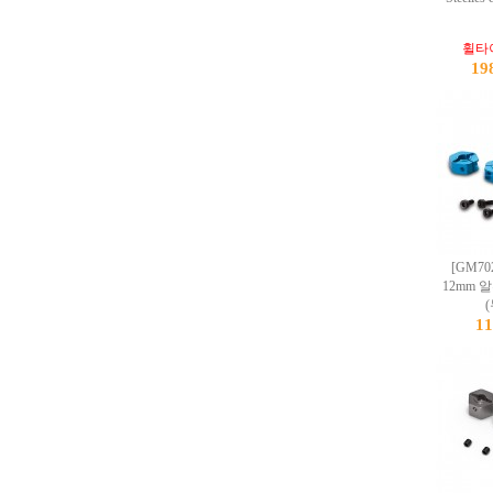
휠타
19
[GM7
12mm 
1