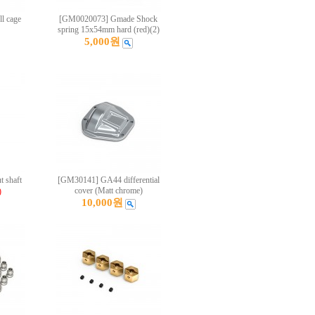
l cage
[GM0020073] Gmade Shock
spring 15x54mm hard (red)(2)
5,000원
 shaft
[GM30141] GA44 differential
cover (Matt chrome)
)
10,000원