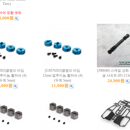
Tires)
이어 포함 셋트
8,000원
0203]클램프 타입
[GM70203]클램프 타입
[J90040] 스케일 강
알루미늄 휠허브 (4)
12mm 알루미늄 휠허브 (4)
셜 샤프트 (85-113
(두께 5mm)
(두께 5mm)
24,900원
1,000원
11,000원