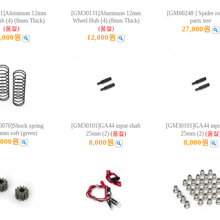
1]Aluminum 12mm
[GM30131]Aluminum 12mm
[GM60248 ] Spider rol
b (4) (8mm Thick)
Wheel Hub (4) (8mm Thick)
parts tree
(품절)
(품절)
27,000원
2,000원
12,000원
070]Shock spring
[GM30101]GA44 input shaft
[GM30101]GA44 input
mm soft (green)
25mm (2)
(품절)
25mm (2)
(품절
,000원
8,000원
8,000원