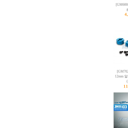
[GM6008
g
4
[GM70
12mm 
1