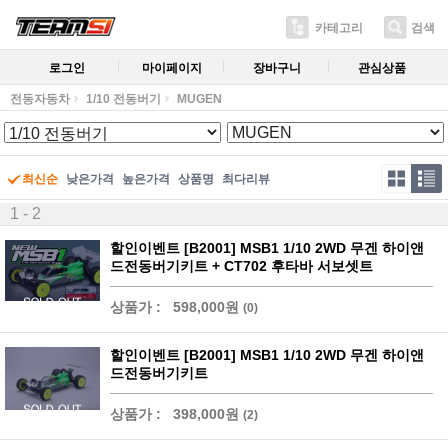
카테고리
검색
로그인
마이페이지
장바구니
관심상품
전동자동차
1/10 전동버기
MUGEN
최신순
낮은가격
높은가격
상품명
최다리뷰
1 - 2
할인이벤트 [B2001] MSB1 1/10 2WD 무겐 하이앤
드전동버기키트 + CT702 후타바 서보셋트
상품가 :
598,000원
(0)
할인이벤트 [B2001] MSB1 1/10 2WD 무겐 하이앤
드전동버기키트
상품가 :
398,000원
(2)