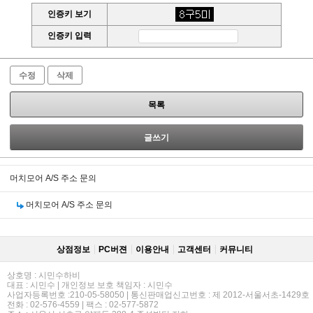
인증키 보기
인증키 입력
수정
삭제
목록
글쓰기
머치모어 A/S 주소 문의
머치모어 A/S 주소 문의
상점정보
PC버젼
이용안내
고객센터
커뮤니티
상호명 : 시민수하비
대표 : 시민수 | 개인정보 보호 책임자 : 시민수
사업자등록번호 :210-05-58050 | 통신판매업신고번호 : 제 2012-서울서초-1429호
전화 : 02-576-4559 | 팩스 : 02-577-5872