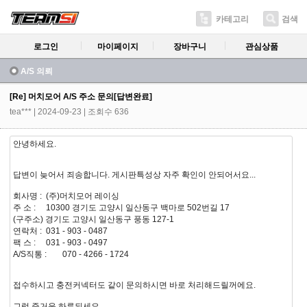
카테고리
검색
로그인
마이페이지
장바구니
관심상품
A/S 의뢰
[Re] 머치모어 A/S 주소 문의[답변완료]
tea***
| 2024-09-23 | 조회수 636
안녕하세요.
답변이 늦어서 죄송합니다. 게시판특성상 자주 확인이 안되어서요...
회사명 :
(주)머치모어 레이싱
주 소 :
10300 경기도 고양시 일산동구 백마로 502번길 17
(구주소) 경기도 고양시 일산동구 풍동 127-1
연락처 :
031 - 903 - 0487
팩 스 :
031 - 903 - 0497
A/S직통 :
070 - 4266 - 1724
접수하시고 충전커넥터도 같이 문의하시면 바로 처리해드릴꺼에요.
그럼 즐거운 하루되세요.