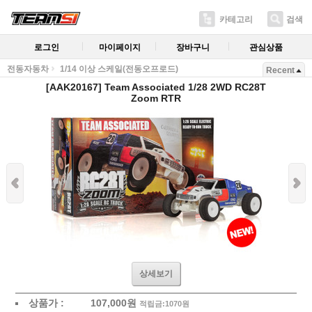
카테고리
검색
로그인
마이페이지
장바구니
관심상품
전동자동차
1/14 이상 스케일(전동오프로드)
Recent
[AAK20167] Team Associated 1/28 2WD RC28T
Zoom RTR
상세보기
상품가 :
107,000
원
적립금:1070원