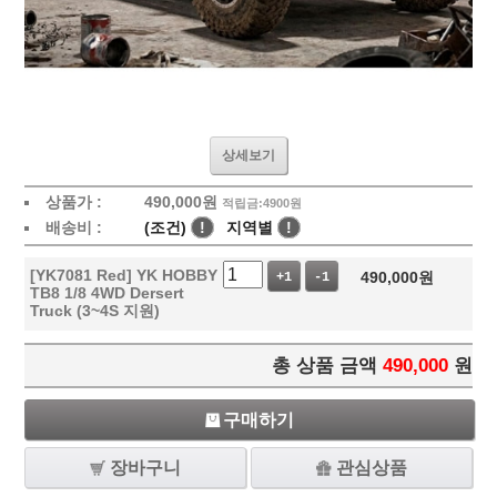
상세보기
상품가 :
490,000
원
적립금:4900원
배송비 :
(조건)
!
지역별
!
[YK7081 Red] YK HOBBY
490,000
원
+1
-1
TB8 1/8 4WD Dersert
Truck (3~4S 지원)
총 상품 금액
490,000
원
구매하기
장바구니
관심상품