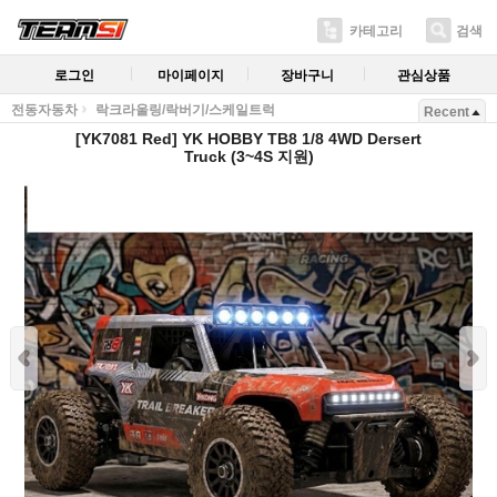
카테고리
검색
로그인
마이페이지
장바구니
관심상품
전동자동차
락크라울링/락버기/스케일트럭
Recent
[YK7081 Red] YK HOBBY TB8 1/8 4WD Dersert
Truck (3~4S 지원)