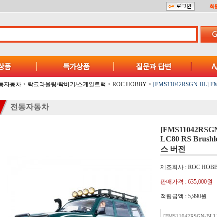
회
동자동차
>
락크라울링/락버기/스케일트럭
>
ROC HOBBY
>
[FMS11042RSGN-BL] FM
전동자동차
[FMS11042RSGN
LC80 RS Bru
스 버전
제조회사 : ROC HOB
판매가격 :
635,000원
적립금액 :
5,990원
[FMS11042RSGN-BL] 