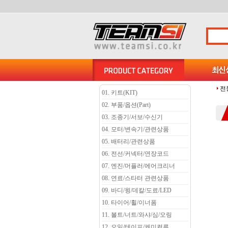
전
01. 키트(KIT)
02. 부품/옵션(Part)
03. 조종기/서보/수신기
04. 모터/변속기/관련상품
05. 배터리/관련상품
06. 전선/커넥터/연장코드
07. 엔진/머플러/에어크리너
08. 연료/스타터 관련상품
09. 바디/윙/데칼/도료/LED
10. 타이어/휠/이너폼
11. 볼트/너트/와샤/심/오링
12. 오일/테이프/케미컬류