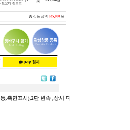
635,000
원
less 토요타 랜드크
총 상품 금액
635,000
원
등,측면표시),2단 변속 ,상시 디