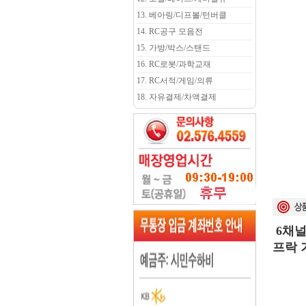
13. 베아링/디프볼/턴버클
14. RC공구 모음전
15. 가방/박스/스탠드
16. RC로봇/과학교재
17. RC서적/게임/의류
18. 자유결제/차액결제
6채널
프락 