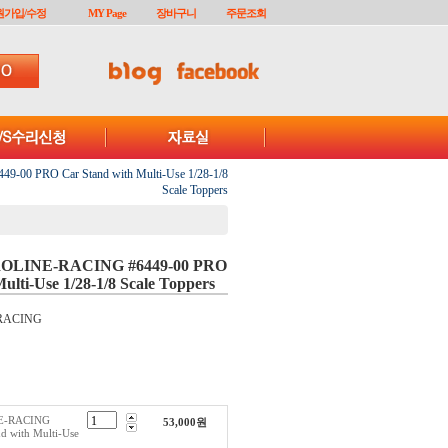
원가입/수정
MY Page
장바구니
주문조회
00 PRO Car Stand with Multi-Use 1/28-1/8
Scale Toppers
ROLINE-RACING #6449-00 PRO
ulti-Use 1/28-1/8 Scale Toppers
RACING
NE-RACING
53,000
원
d with Multi-Use