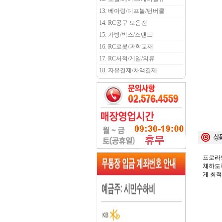
13. 베아링/디프볼/턴버클
14. RC공구 모음전
15. 가방/박스/스탠드
16. RC로봇/과학교재
17. RC서적/게임/의류
18. 자유결제/차액결제
프로라인
체하도록
게 최적