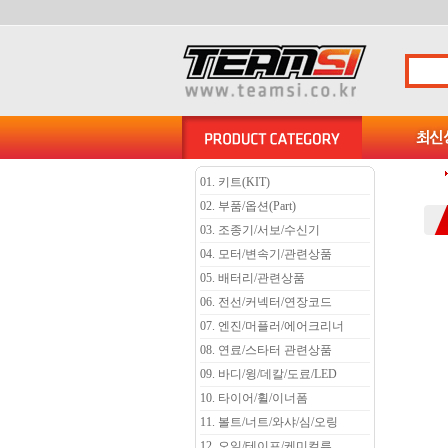
01. 키트(KIT)
02. 부품/옵션(Part)
03. 조종기/서보/수신기
04. 모터/변속기/관련상품
05. 배터리/관련상품
06. 전선/커넥터/연장코드
07. 엔진/머플러/에어크리너
08. 연료/스타터 관련상품
09. 바디/윙/데칼/도료/LED
10. 타이어/휠/이너폼
11. 볼트/너트/와샤/심/오링
12. 오일/테이프/케미컬류