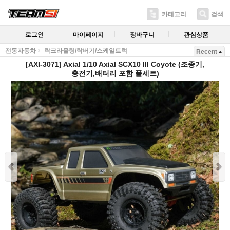
카테고리
검색
로그인
마이페이지
장바구니
관심상품
전동자동차
락크라울링/락버기/스케일트럭
Recent
[AXI-3071] Axial 1/10 Axial SCX10 III Coyote (조종기,
충전기,배터리 포함 풀세트)