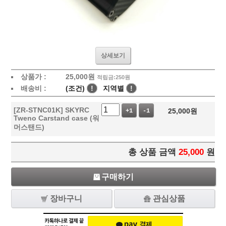
상세보기
상품가 :
25,000
원
적립금:250원
배송비 :
(조건)
!
지역별
!
[ZR-STNC01K] SKYRC
25,000
원
+1
-1
Tweno Carstand case (워
머스탠드)
총 상품 금액
25,000
원
구매하기
장바구니
관심상품