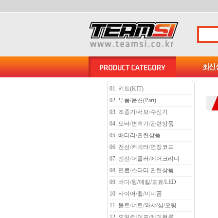
01. 키트(KIT)
02. 부품/옵션(Part)
03. 조종기/서보/수신기
04. 모터/변속기/관련상품
05. 배터리/관련상품
06. 전선/커넥터/연장코드
07. 엔진/머플러/에어크리너
08. 연료/스타터 관련상품
09. 바디/윙/데칼/도료/LED
10. 타이어/휠/이너폼
11. 볼트/너트/와샤/심/오링
12. 오일/테이프/케미컬류