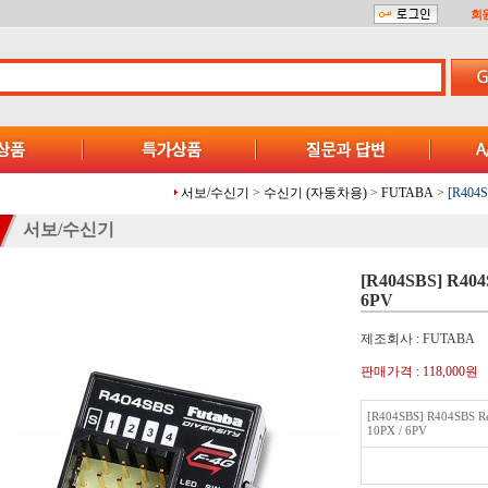
회
서보/수신기
>
수신기 (자동차용)
>
FUTABA
>
[R404S
서보/수신기
[R404SBS] R404S
6PV
제조회사 : FUTABA
판매가격 :
118,000원
[R404SBS] R404SBS Rec
10PX / 6PV