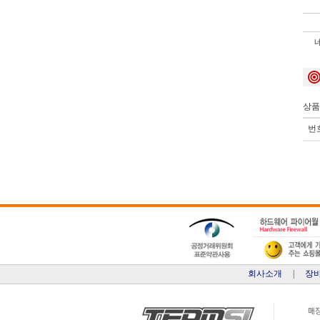
상품
번
회사소개
|
장