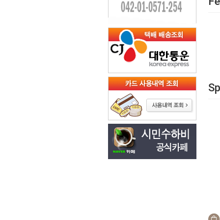
Fe
Sp