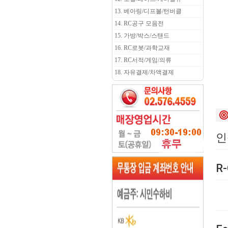
13. 베아링/디프볼/턴버클
14. RC공구 모음전
15. 가방/박스/스탠드
16. RC로봇/과학교재
17. RC서적/게임/의류
18. 자유결제/차액결제
인
R