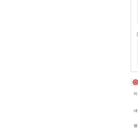
이
내
평