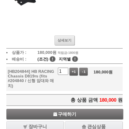
상세보기
상품가 :
180,000
원
적립금:1800원
배송비 :
(조건)
!
지역별
!
[HB204844] HB RACING
180,000
원
+1
-1
Chassis D819rs (fits
#204840 / 신형 암대와 매
치)
총 상품 금액
180,000
원
구매하기
장바구니
관심상품